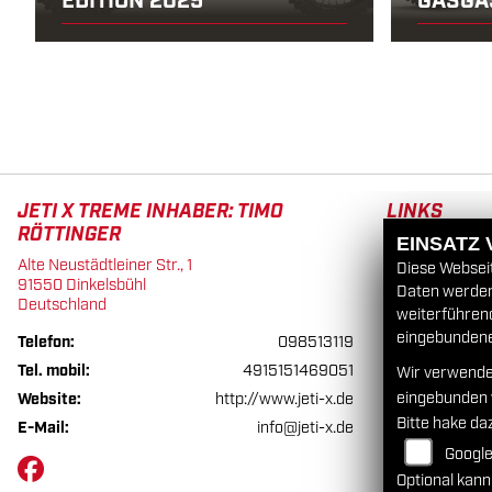
EDITION 2025
GASGA
JETI X TREME INHABER: TIMO
LINKS
RÖTTINGER
EINSATZ
Unternehmen
Alte Neustädtleiner Str., 1
Diese Webseit
Neufahrzeuge
91550 Dinkelsbühl
Daten werden 
Gebrauchtfah
Deutschland
weiterführen
Service
eingebundenen
Telefon:
098513119
Tel. mobil:
4915151469051
Wir verwende
eingebunden
Website:
http://www.jeti-x.de
Bitte hake da
E-Mail:
info@jeti-x.de
Googl
Optional kann