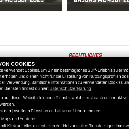
S MC 350F 2025
GASGAS MC 450F 2
RECHTLICHES
 VON COOKIES
AGB
e verwendet Cookies, um Dir ein bestmögliches Surf-Erlebnis zu ermö
erhoben und dienen nicht für die Erstellung von Nutzungsprofilen od
rzeuge
Impressum
der Verwendung. Sämtliche Informationen zu verwendeten Cookies un
 Diensten findest du hier:
Datenschutzerklärung
Datenschutz
n auf dieser Website folgende Dienste, welche erst nach deiner aktiv
 werden.
Disclaimer
zu den jeweiligen Dienst an und klicke auf Übernehmen:
e Maps und Youtube
Barrierefreiheit
 mit Klick auf Alles akzeptieren der Nutzung aller Dienste zugestimmt 